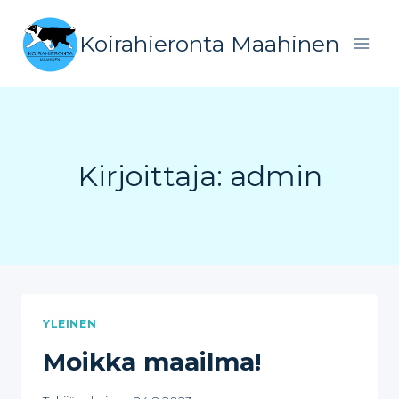
Siirry
sisältöön
Koirahieronta Maahinen
Kirjoittaja: admin
YLEINEN
Moikka maailma!