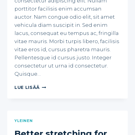
consectetur adipiscing elit. Nullam
porttitor facilisis enim accumsan
auctor. Nam congue odio elit, sit amet
vehicula diam suscipit in. Sed enim
lacus, consequat eu tempus ac, fringilla
vitae mauris. Morbi turpis libero, facilisis
vitae eros id, cursus pharetra mauris.
Pellentesque id cursus justo. Integer
consectetur ut urna id consectetur.
Quisque…
NEW
LUE LISÄÄ
YEAR
RESOLUTIONS
FOR
2020
YLEINEN
Better stretching for