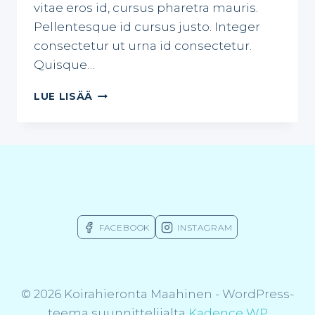
vitae eros id, cursus pharetra mauris.
Pellentesque id cursus justo. Integer
consectetur ut urna id consectetur.
Quisque…
HOW
LUE LISÄÄ
TO
PREPARE
FOR
HOT
YOGA
FACEBOOK
INSTAGRAM
© 2026 Koirahieronta Maahinen - WordPress-
teema suunnittelijalta
Kadence WP